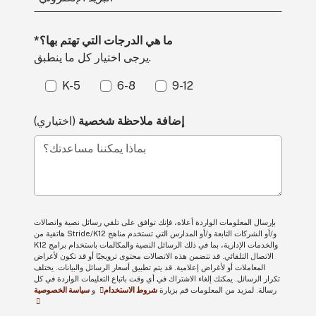
*ما هي الدرجات التي تهتم بها؟
يرجى اختيار كل ما ينطبق.
K-5
6-8
9-12
إضافة ملاحظة شخصية
(اختياري)
بماذا يمكننا مساعدتك؟
بإرسال المعلومات الواردة أعلاه، فإنك توافق على تلقي رسائل نصية واتصالات
هاتفية من Stride/K12 و/أو الشركات التابعة و/أو المدارس التي تستخدم مناهج
K12 والخدمات الإدارية، بما في ذلك الرسائل النصية والمكالمات باستخدام برامج
الاتصال التلقائي. قد تتضمن هذه الاتصالات محتوى ترويجيًا أو قد تكون لأغراض
المعاملات أو لأغراض إعلامية. قد يتم تطبيق أسعار الرسائل والبيانات. يختلف
تكرار الرسائل. يمكنك إلغاء الاشتراك في أي وقت باتباع التعليمات الواردة في كل
رسالة. لمزيد من المعلومات قم بزيارة
شروط الاستخدام
و
سياسة الخصوصية