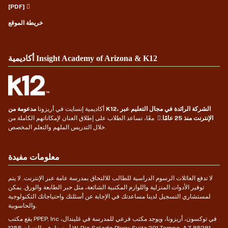
[PDF]
خريطة الموقع
أكاديمية Insight Academy of Arizona & K12
أكاديمية إنسايت في أريزونا
مدعومة من K12، الشركة الرائدة في مجال التعليم عبر
الإنترنت منذ 25 عامًا.
معًا، نساعد الطلاب على إطلاق العنان لإمكاناتهم الكاملة من
خلال التدريس الملهم والتعلم المخصص.
معلومات مفيدة
لا تدفع العائلات الرسوم الدراسية للطالب للالتحاق بمدرسة عامة عبر الإنترنت. لا يتم
توفير الأدوات المنزلية واللوازم المكتبية الشائعة، مثل حبر الطابعة والورق. يمكن
لمستشاري التسجيل لدينا مساعدتك في الإجابة عن أسئلتك واحتياجاتك التكنولوجية
والحاسوبية.
يقع مكتب PPEP, Inc في توكسون، أريزونا، ويوجد مكتب فرعي للمدرسة في غليندال،